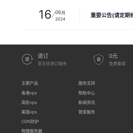
16
06
月
重要公告(请定期
2024
退订
0元
享无忧退订服务
免费备案
主要产品
服务支持
香港vps
帮助中心
高防vps
新闻资讯
美国vps
管家服务
CDN防护
物理服务器