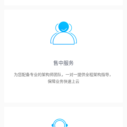
售中服务
为您配备专业的架构师团队，一对一提供全程架构指导，
保障业务快速上云