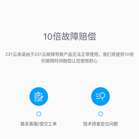
10倍故障赔偿
231云承诺由于231云故障导致产品无法正常使用，我们将提供10倍
的故障时间赔偿让您使用舒心
联系客服/提交工单
技术排查定位问题