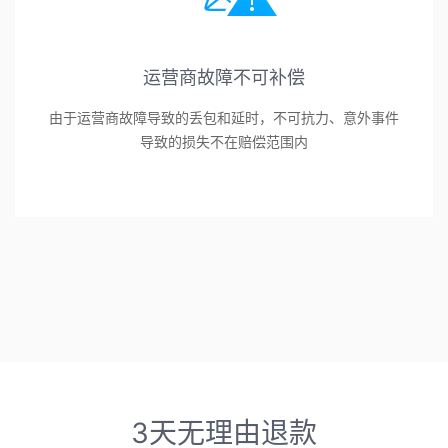
运营商故障不可补偿
由于运营商故障导致的丢包和延时，不可抗力、意外事件
导致的损失不在赔偿范围内
3天无理由退款