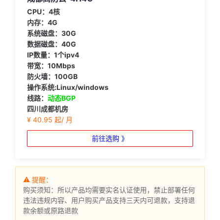
CPU：4核
内存：4G
系统磁盘：30G
数据磁盘：40G
IP数量：1个ipv4
带宽：10Mbps
防火墙：100GB
操作系统:Linux/windows
线路：
动态BGP
四川成都机房
¥ 40.95 起/ 月
前往选购 》
⚠ 提醒：
购买须知：所以产品均需要实名认证使用，禁止部署任何
违法违规内容、用户购买产品支持三天内可退款，支持退
款余额或原路退款