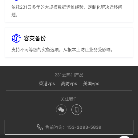
依托231云多年的大规模数据运维经验，定制化解决迁移问
题。
容灾备份
支持不同等级的灾备选项，从根本上防止业务受影响。
231云热门产品
香港vps
高防vps
美国vps
关注我们
方案优势
方案及架构解读
售前咨询：
153-2093-5839