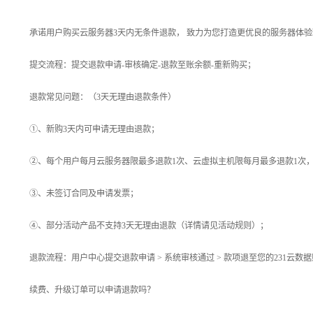
承诺用户购买云服务器3天内无条件退款， 致力为您打造更优良的服务器体
提交流程：提交退款申请-审核确定-退款至账余额-重新购买；
退款常见问题：（3天无理由退款条件）
①、新购3天内可申请无理由退款；
②、每个用户每月云服务器限最多退款1次、
云虚拟主机限每月最多退款1次
③、未签订合同及申请发票；
④、部分活动产品不支持3天无理由退款（详情请见活动规则）；
退款流程：用户中心提交退款申请 > 系统审核通过 > 款项退至您的231云
续费、升级订单可以申请退款吗？