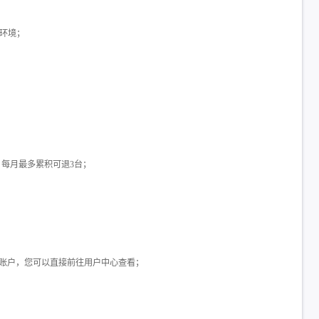
验环境；
，
每月最多累积可退3台；
数据账户，您可以直接前往用户中心查看；