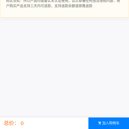
购买须知：所以产品均需要实名认证使用，禁止部署任何违法违规内容、用
户购买产品支持三天内可退款，支持退款余额或原路退款
总价： 0
加入购物车